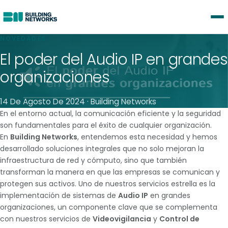
Saltar al contenido
NOVEDADES
Servicios y Productos
El poder del Audio IP en grandes
organizaciones
Videovigilancia
14 De Agosto De 2024 · Building Networks
Control de Accesos
En el entorno actual, la comunicación eficiente y la seguridad
son fundamentales para el éxito de cualquier organización.
Data Center
En
Building Networks
, entendemos esta necesidad y hemos
desarrollado soluciones integrales que no solo mejoran la
Infraestructura de Red
infraestructura de red y cómputo, sino que también
transforman la manera en que las empresas se comunican y
Audio IP
protegen sus activos. Uno de nuestros servicios estrella es la
implementación de sistemas de
Audio IP
en grandes
CamScope
organizaciones, un componente clave que se complementa
con nuestros servicios de
Videovigilancia
y
Control de