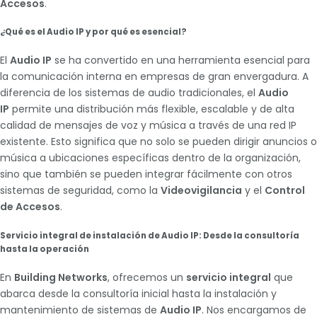
Accesos
.
Sobre Nosotros
¿Qué es el Audio IP y por qué es esencial?
Novedades
El
Audio IP
se ha convertido en una herramienta esencial para
Contacto
la comunicación interna en empresas de gran envergadura. A
diferencia de los sistemas de audio tradicionales, el
Audio
IP
permite una distribución más flexible, escalable y de alta
calidad de mensajes de voz y música a través de una red IP
existente. Esto significa que no solo se pueden dirigir anuncios o
música a ubicaciones específicas dentro de la organización,
sino que también se pueden integrar fácilmente con otros
sistemas de seguridad, como la
Videovigilancia
y el
Control
de Accesos
.
Servicio integral de instalación de Audio IP: Desde la consultoría
hasta la operación
En
Building Networks
, ofrecemos un
servicio integral
que
abarca desde la consultoría inicial hasta la instalación y
mantenimiento de sistemas de
Audio IP
. Nos encargamos de